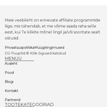
Meie veebileht on erinevate affiliate programmide
liige, mis tähendab, et me võime saada raha selle
eest, kui Te klikite mõnel lingil ja/või sooritate sealt
ostusid.
Privaatsuspoliitika
Müügitingimused
OÜ Puupõld © Kõik õigused kaitstud
MENÜÜ
Avaleht
Pood
Blogi
Kontakt
Partnerid
TOOTEKATEGOORIAD