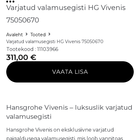
Varjatud valamusegisti HG Vivenis
75050670
Avaleht
Tooted
Varjatud valamusegisti HG Vivenis 75050670
Tootekood : 11103966
311,00
€
VAATA LISA
Hansgrohe Vivenis – luksuslik varjatud
valamusegisti
Hansgrohe Vivenis on eksklusiivne varjatud
paigaldusega valamusegisti, mis loob vannitoas