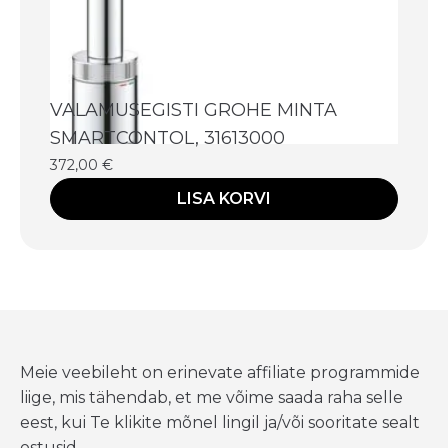
VALAMUSEGISTI GROHE MINTA
SMARTCONTOL, 31613000
372,00
€
LISA KORVI
Meie veebileht on erinevate affiliate programmide
liige, mis tähendab, et me võime saada raha selle
eest, kui Te klikite mõnel lingil ja/või sooritate sealt
ostusid.