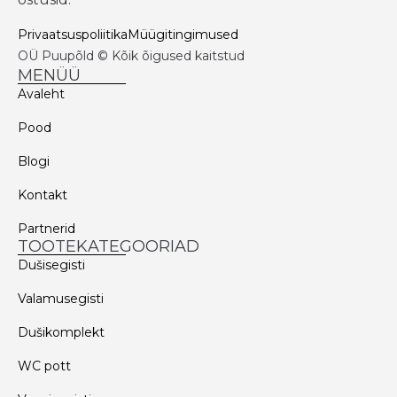
Privaatsuspoliitika
Müügitingimused
OÜ Puupõld © Kõik õigused kaitstud
MENÜÜ
Avaleht
Pood
Blogi
Kontakt
Partnerid
TOOTEKATEGOORIAD
Dušisegisti
Valamusegisti
Dušikomplekt
WC pott