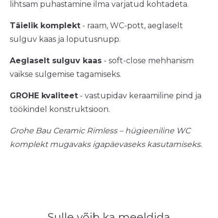
lihtsam puhastamine ilma varjatud kohtadeta.
Täielik komplekt
- raam, WC-pott, aeglaselt
sulguv kaas ja loputusnupp.
Aeglaselt sulguv kaas
- soft-close mehhanism
vaikse sulgemise tagamiseks.
GROHE kvaliteet
- vastupidav keraamiline pind ja
töökindel konstruktsioon.
Grohe Bau Ceramic Rimless – hügieeniline WC
komplekt mugavaks igapäevaseks kasutamiseks.
Sulle võib ka meeldida