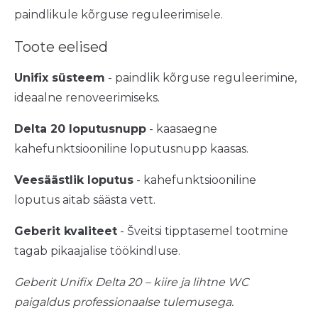
paindlikule kõrguse reguleerimisele.
Toote eelised
Unifix süsteem
- paindlik kõrguse reguleerimine,
ideaalne renoveerimiseks.
Delta 20 loputusnupp
- kaasaegne
kahefunktsiooniline loputusnupp kaasas.
Veesäästlik loputus
- kahefunktsiooniline
loputus aitab säästa vett.
Geberit kvaliteet
- Šveitsi tipptasemel tootmine
tagab pikaajalise töökindluse.
Geberit Unifix Delta 20 – kiire ja lihtne WC
paigaldus professionaalse tulemusega.