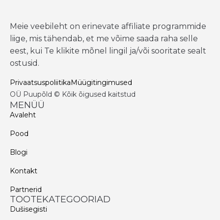
Meie veebileht on erinevate affiliate programmide
liige, mis tähendab, et me võime saada raha selle
eest, kui Te klikite mõnel lingil ja/või sooritate sealt
ostusid.
Privaatsuspoliitika
Müügitingimused
OÜ Puupõld © Kõik õigused kaitstud
MENÜÜ
Avaleht
Pood
Blogi
Kontakt
Partnerid
TOOTEKATEGOORIAD
Dušisegisti